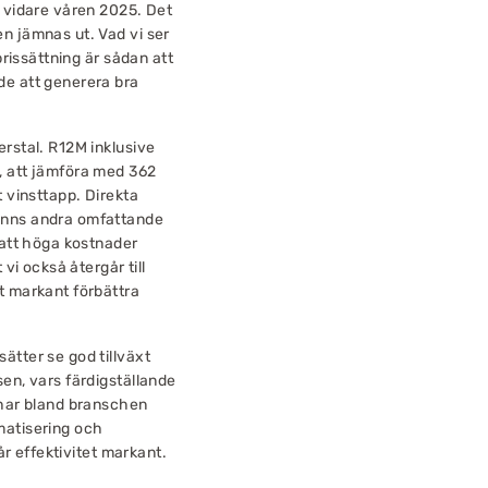
t vidare våren 2025. Det
n jämnas ut. Vad vi ser
prissättning är sådan att
de att generera bra
erstal. R12M inklusive
, att jämföra med 362
t vinsttapp. Direkta
fanns andra omfattande
satt höga kostnader
vi också återgår till
t markant förbättra
ätter se god tillväxt
sen, vars färdigställande
 har bland branschen
matisering och
år effektivitet markant.