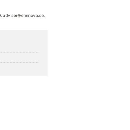
0,
adviser@eminova.se
,