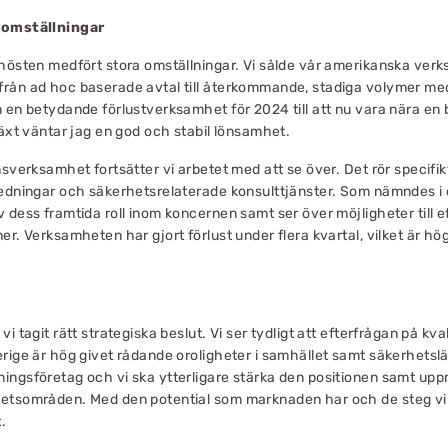
 omställningar
 hösten medfört stora omställningar. Vi sålde vår amerikanska ve
rån ad hoc baserade avtal till återkommande, stadiga volymer me
 en betydande förlustverksamhet för 2024 till att nu vara nära en
växt väntar jag en god och stabil lönsamhet.
nsverksamhet fortsätter vi arbetet med att se över. Det rör specif
redningar och säkerhetsrelaterade konsulttjänster. Som nämndes 
 dess framtida roll inom koncernen samt ser över möjligheter till e
er. Verksamheten har gjort förlust under flera kvartal, vilket är hö
i tagit rätt strategiska beslut. Vi ser tydligt att efterfrågan på kval
rige är hög givet rådande oroligheter i samhället samt säkerhetsläg
ingsföretag och vi ska ytterligare stärka den positionen samt up
etsområden. Med den potential som marknaden har och de steg vi ta
it.