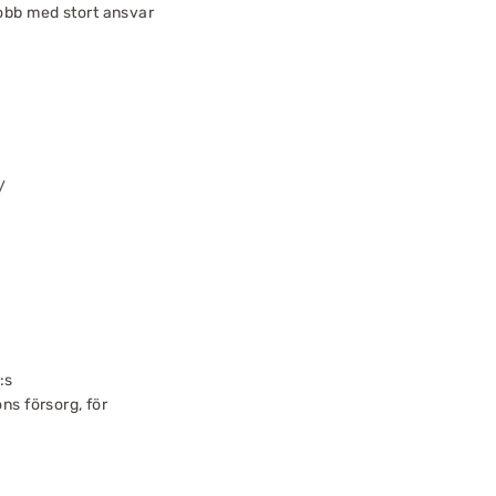
 jobb med stort ansvar
/
:s
s försorg, för