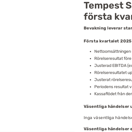
Tempest Se
första kva
Bevakning leverar star
Första kvartalet 2025
Nettoomsättningen ö
Rörelseresultat före
Justerad EBITDA (exk
Rörelseresultatet upp
Justerat rörelseresul
Periodens resultat v
Kassaflödet från den
Väsentliga händelser 
Inga väsentliga händelse
Väsentliga händelser 