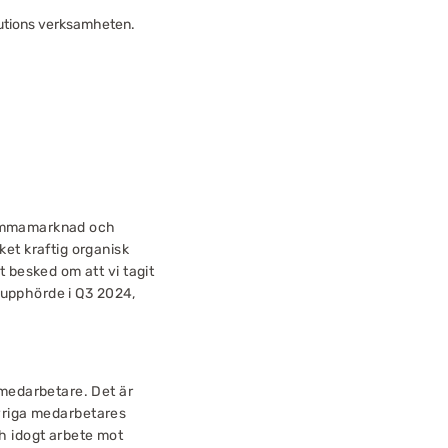
olutions verksamheten.
 hemmamarknad och
et kraftig organisk
 besked om att vi tagit
l upphörde i Q3 2024,
 medarbetare. Det är
 övriga medarbetares
och idogt arbete mot