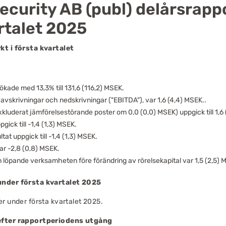
curity AB (publ) delårsrappo
rtalet 2025
kt i första kvartalet
kade med 13,3% till 131,6 (116,2) MSEK.
 avskrivningar och nedskrivningar ("EBITDA"), var 1,6 (4,4) MSEK..
luderat jämförelsestörande poster om 0,0 (0,0) MSEK) uppgick till 1,6
gick till -1,4 (1,3) MSEK.
tat uppgick till -1,4 (1,3) MSEK.
ar -2,8 (0,8) MSEK.
 löpande verksamheten före förändring av rörelsekapital var 1,5 (2,5) 
under första kvartalet 2025
r under första kvartalet 2025.
efter rapportperiodens utgång