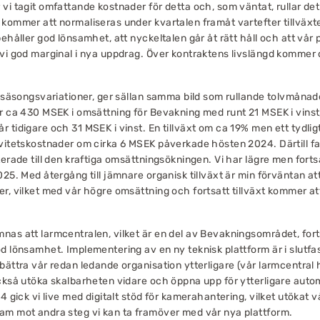
vi tagit omfattande kostnader för detta och, som väntat, rullar de
kommer att normaliseras under kvartalen framåt vartefter tillväxte
ehåller god lönsamhet, att nyckeltalen går åt rätt håll och att vår 
 vi god marginal i nya uppdrag. Över kontraktens livslängd kommer 
t säsongsvariationer, ger sällan samma bild som rullande tolvmånad
er ca 430 MSEK i omsättning för Bevakning med runt 21 MSEK i vinst
 tidigare och 31 MSEK i vinst. En tillväxt om ca 19% men ett tydlig
ivitetskostnader om cirka 6 MSEK påverkade hösten 2024. Därtill 
terade till den kraftiga omsättningsökningen. Vi har lägre men fort
25. Med återgång till jämnare organisk tillväxt är min förväntan att 
r, vilket med vår högre omsättning och fortsatt tillväxt kommer at
as att larmcentralen, vilket är en del av Bevakningsområdet, forts
d lönsamhet. Implementering av en ny teknisk plattform är i slutfa
bättra vår redan ledande organisation ytterligare (vår larmcentral
också utöka skalbarheten vidare och öppna upp för ytterligare auto
4 gick vi live med digitalt stöd för kamerahantering, vilket utökat v
am mot andra steg vi kan ta framöver med vår nya plattform.