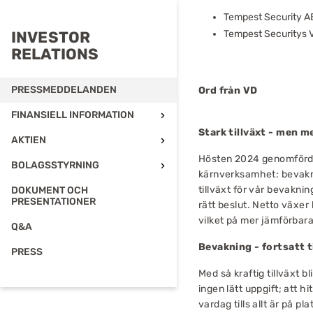
Tempest Security AB 
INVESTOR
Tempest Securitys V
RELATIONS
PRESSMEDDELANDEN
Ord från VD
FINANSIELL INFORMATION
Finansiella rapporter
Stark tillväxt - men me
AKTIEN
Finansiell kalender
Aktiekapital
Hösten 2024 genomförde
BOLAGSSTYRNING
Erbjudandehandlingar
Ägare
kärnverksamhet: bevaknin
Styrelse
tillväxt för vår bevakni
DOKUMENT OCH
Insiders
Ledande befattningshavare
PRESENTATIONER
rätt beslut. Netto växer
Certified Adviser
Revisor
vilket på mer jämförbara
Q&A
Bolagsordning
Bevakning - fortsatt t
Bolagsstyrningsrapport
PRESS
Bolagsstämmor
Med så kraftig tillväxt 
Valberedning
ingen lätt uppgift; att h
vardag tills allt är på p