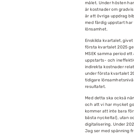
målet. Under hösten har 
är kostnader om gradvis 
är att övriga uppdrag bib
med färdig uppstart har
lönsamhet.
Enskilda kvartalet, give
första kvartalet 2025 g
MSEK samma period ett år
uppstarts- och ineffekt
indirekta kostnader rela
under första kvartalet 20
tidigare lönsamhetsnivåe
resultatet.
Med detta ska också nämn
och att vi har mycket go
kommer att inte bara för
bästa nyckeltal), utan 
digitalisering. Under 202
Jag ser med spänning fr