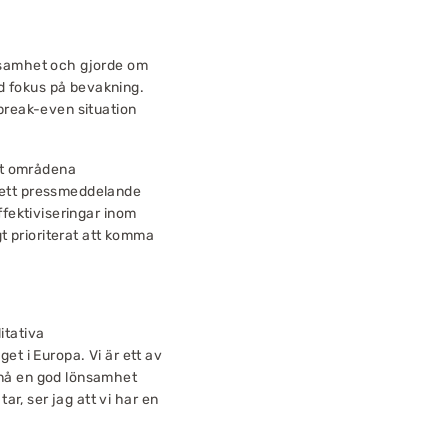
rksamhet och gjorde om
d fokus på bevakning.
 break-even situation
ikt områdena
i ett pressmeddelande
ffektiviseringar inom
gt prioriterat att komma
itativa
et i Europa. Vi är ett av
pnå en god lönsamhet
r, ser jag att vi har en