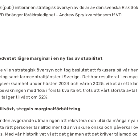
(publ) initierar en strategisk översyn av delar av den svenska Risk S
D förlänger föräldraledighet - Andrew Spry kvarstår som tf VD.
dvetet lägre marginal i en ny fas av stabilitet
 vi en strategisk översyn och tog beslutet att fokusera på vår
g samt larmcentraltjänster i Sverige. Det har resulterat i en myck
ngsverksamhet under hösten 2024 och våren 2025, vilket är ett klart
 bevakningen med 16% i första kvartalet, trots att vårt största avta
 tal ger tillväxt om 32%.
illväxt, stegvis marginalförbättring
blir den avgörande utmaningen att rekrytera och utbilda många nya
itta rätt personer tar alltid mer tid än vi skulle önska och påverkar
lats. Med vår historik vet vi att det går men att det kräver tålamod 