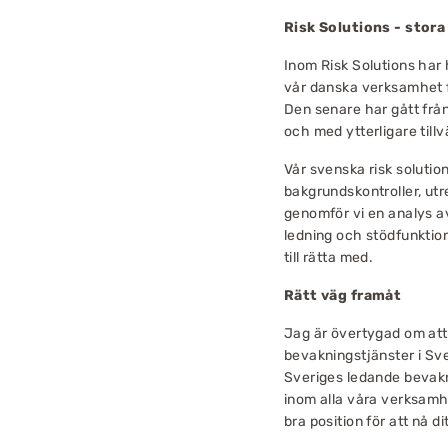
Risk Solutions - stora
Inom Risk Solutions har
vår danska verksamhet f
Den senare har gått från
och med ytterligare till
Vår svenska risk solutio
bakgrundskontroller, ut
genomför vi en analys av
ledning och stödfunktion
till rätta med.
Rätt väg framåt
Jag är övertygad om att v
bevakningstjänster i Sve
Sveriges ledande bevakn
inom alla våra verksamh
bra position för att nå d