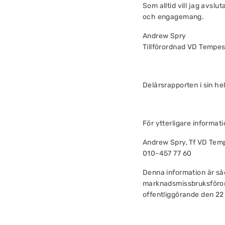
Som alltid vill jag avslu
och engagemang.
Andrew Spry
Tillförordnad VD Tempes
Delårsrapporten i sin h
För ytterligare informat
Andrew Spry, Tf VD Temp
010-457 77 60
Denna information är såd
marknadsmissbruksföror
offentliggörande den 22