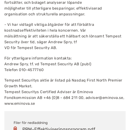
fortsätter, och bolaget analyserar löpande
möjligheter till ytterligare besparingar, effektiviserad
organisation och strukturella anpassningar.
- Vi har vidtagit viktiga åtgärder för att förbättra
kostnadseffektiviteten i hela koncernen. Vår
målsättning är att säkerställa ett hållbart och lönsamt Tempest
Security över tid, säger Andrew Spry, tf
VD för Tempest Security AB.
För ytterligare information kontakta:
Andrew Spry, tf. vd Tempest Security AB (publ)
Telefon 010-4577760
Tempest Securitys aktie är listad på Nasdaq First North Premier
Growth Market.
Tempest Securitys Certified Adviser är Eminova
Fondkommission AB +46 (0)8 - 684 211 00,
adviser@eminova.se
,
www.eminova.se
Filer för nedladdning
PRM-Effektiviseringsprogram.pdf