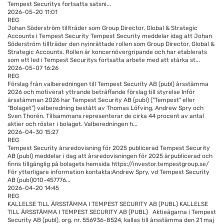
Tempest Securitys fortsatta satsni...
2026-05-20 11:01
REG
Johan Söderström tillträder som Group Director, Global & Strategic
Accounts i Tempest Security
Tempest Security meddelar idag att Johan
Söderström tillträder den nyinrättade rollen som Group Director, Global &
Strategic Accounts. Rollen är koncernövergripande och har etablerats
som ett led i Tempest Securitys fortsatta arbete med att stärka st...
2026-05-07 16:26
REG
Förslag från valberedningen till Tempest Security AB (publ) årsstämma
2026 och motiverat yttrande beträffande förslag till styrelse
Inför
årsstämman 2026 har Tempest Security AB (publ) ("Tempest" eller
"Bolaget") valberedning bestått av Thomas Löfving, Andrew Spry och
Sven Thorén. Tillsammans representerar de cirka 44 procent av antal
aktier och röster i bolaget. Valberedningen h...
2026-04-30 15:27
REG
Tempest Security årsredovisning för 2025 publicerad
Tempest Security
AB (publ) meddelar i dag att årsredovisningen för 2025 ärpublicerad och
finns tillgänglig på bolagets hemsida https://investor.tempestgroup.se/
För ytterligare information kontakta:Andrew Spry, vd Tempest Security
AB (publ)010-457776...
2026-04-20 14:45
REG
KALLELSE TILL ÅRSSTÄMMA I TEMPEST SECURITY AB (PUBL)
KALLELSE
TILL ÅRSSTÄMMA I TEMPEST SECURITY AB (PUBL) Aktieägarna i Tempest
Security AB (publ), org. nr. 556936-8524, kallas till årsstämma den 21 maj