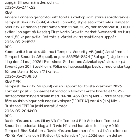
uppgår till sex månader, och k...
2026-05-27 17:22
REG
Anders Lönnebo genomför sitt första aktieköp som styrelseordförande i
Tempest Security (publ)
Anders Lönnebo, styrelseordförande i Tempest
Security AB sedan årsstämman den 21 maj 2026, har förvärvat 100 000
aktier i bolaget på Nasdaq First North Growth Market Sweden till en kurs
om 11,50 kr per aktie. Det totala värdet av transaktionen uppgår...
2026-05-21 15:33
REG
Kommuniké från årsstämma i Tempest Security AB (publ)
Årsstämma i
Tempest Security AB (publ), org. nr 556936-8524 ("Bolaget"), ägde rum
idag den 21 maj 2026 i Eversheds Sutherland Advokatbyrås lokaler på
Sveavägen 20 i Stockholm. Följande huvudsakliga beslut, med undantag
för punkterna 16 och 17 i kalle...
2026-05-21 08:30
REG
MAR
Tempest Security AB (publ) delårsrapport för första kvartalet 2026
Fortsatt positiv lönsamhetstrend och tillväxt Första kvartalet 2026 •
Nettoomsättningen ökade med 11% till 145,9 (131,6) Mkr. • Rörelseresultat
före avskrivningar och nedskrivningar ("EBITDA") var 4,6 (1,6) Mkr. •
Justerad EBITDA (exkluderat jämför...
2026-05-20 14:00
REG
David Näslund utses till ny VD för Tempest Risk Solutions
Tempest
Security meddelar idag att David Näslund har utsetts till ny VD för
Tempest Risk Solutions. David Näslund kommer närmast från rollen som
VD för Verifiera och tillträder tjänsten den 1 juni 2026 som en del av